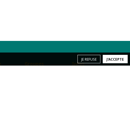
JE REFUSE
J'ACCEPTE
e
Groupes
Infos
pratiques
 Escalade
Groupes scolaires &
e
ACM
Nous localiser
Billetterie
Les tarifs
Event Privé
Les horaires
act
Contactez-nous
CGU
Mentions légales
Charte sanitaire