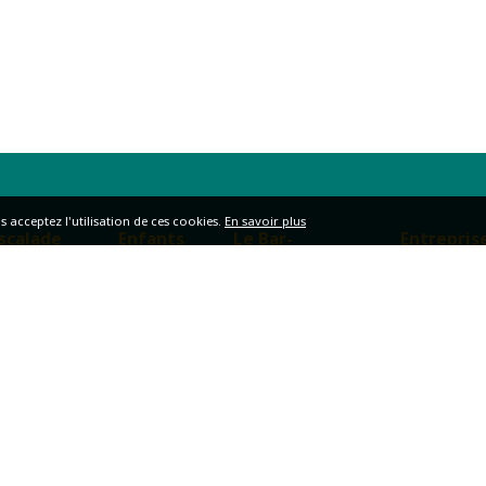
s acceptez l'utilisation de ces cookies.
En savoir plus
scalade
Enfants
Le Bar-
Entrepris
Restaurant
a salle
Présentation
Billetterie &
tages Vacances
2-13 ans
Présentation
Location sall
ours
+14 ans
Salon de thé
Événements
articuliers
Anniversaire
Bar
d’entreprise
outique
Cours &
Terrasse
Infos & Cont
Stages
Horaires
Infos
Engagements
Partenaires