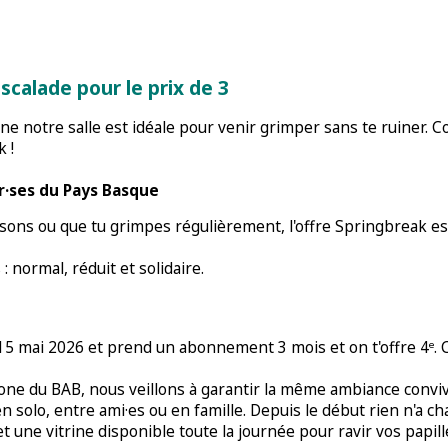
escalade pour le prix de 3
nne notre salle est idéale pour venir grimper sans te ruiner.
k !
r·ses du Pays Basque
sons ou que tu grimpes régulièrement, l'offre Springbreak est
 : normal, réduit et solidaire.
le 15 mai 2026 et prend un abonnement 3 mois et on t'offre 4ᵉ. C
ne du BAB, nous veillons à garantir la même ambiance convivial
 en solo, entre ami·es ou en famille. Depuis le début rien n'a
t une vitrine disponible toute la journée pour ravir vos papill