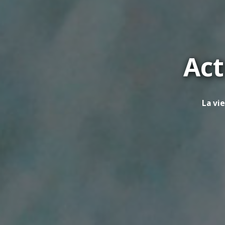
Act
La vi