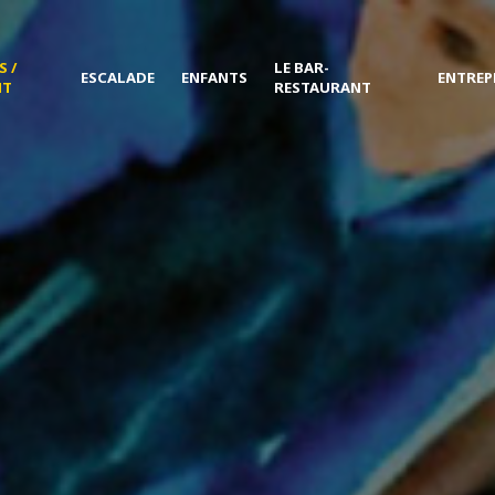
 /
LE BAR-
ESCALADE
ENFANTS
ENTREP
NT
RESTAURANT