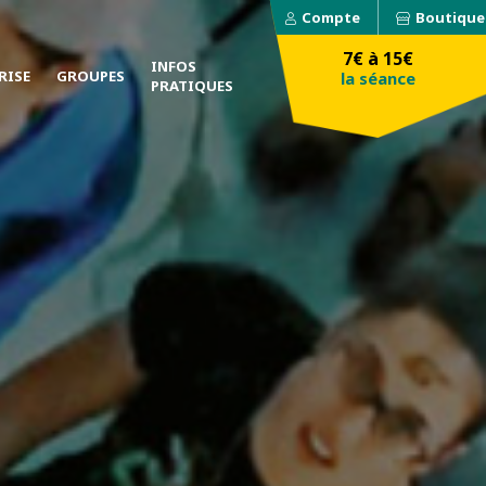
Compte
Boutique
7€ à 15€
INFOS
RISE
GROUPES
la séance
PRATIQUES