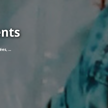
ents
s, ...